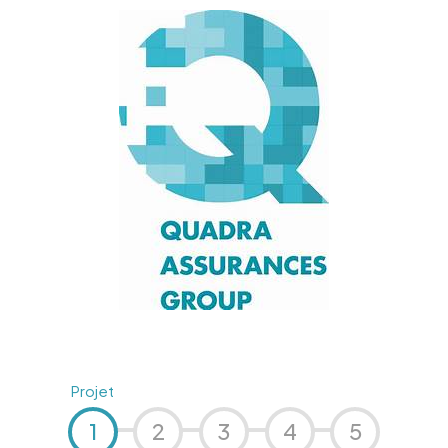
Projet
1
2
3
4
5